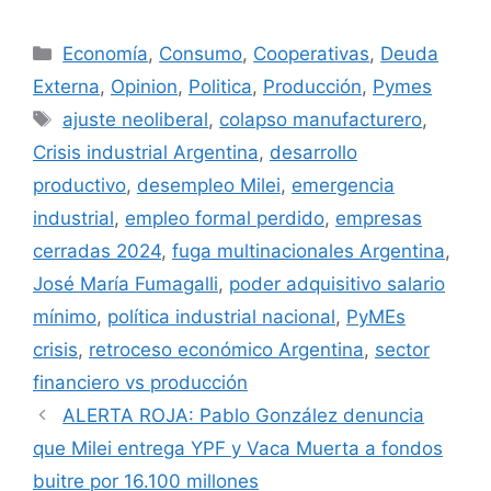
Economía
,
Consumo
,
Cooperativas
,
Deuda
Externa
,
Opinion
,
Politica
,
Producción
,
Pymes
ajuste neoliberal
,
colapso manufacturero
,
Crisis industrial Argentina
,
desarrollo
productivo
,
desempleo Milei
,
emergencia
industrial
,
empleo formal perdido
,
empresas
cerradas 2024
,
fuga multinacionales Argentina
,
José María Fumagalli
,
poder adquisitivo salario
mínimo
,
política industrial nacional
,
PyMEs
crisis
,
retroceso económico Argentina
,
sector
financiero vs producción
ALERTA ROJA: Pablo González denuncia
que Milei entrega YPF y Vaca Muerta a fondos
buitre por 16.100 millones