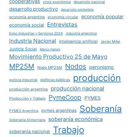
cooperativas
crisis económica
desarrollo nacional
desarrollo productivo
desarrollo sostenible
economía popular
economía argentina
economía circular
Entrevistas
economía social
Expo Industrias y Servicios 2024
industria argentina
Industria Nacional
inteligencia artificial
Javier Milei
Justicia Social
Marco meloni
Movimiento Productivo 25 de Mayo
MP25M
Nodos
peronismo
Nodo MP25M
producción
políticas públicas
política industrial
producción nacional
producción argentina
PymeCoop
PYMES
Producción y Trabajo
Soberanía
pymes argentinas
PYMES Argentina
soberanía económica
Soberanía Alimentaria
Trabajo
soberanía nacional