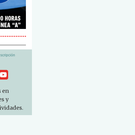
uscripción
s en
es y
ividades.