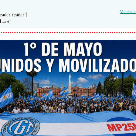
Ver esto 
reader reader |
l 2026