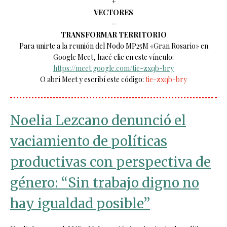
️+
VECTORES
=
TRANSFORMAR TERRITORIO
Para unirte a la
reunión
del
Nodo
MP25M
«Gran Rosario» en
Google Meet, hacé clic en este vínculo:
https://meet.google.com/tie-zxqb-bry
O abrí Meet y escribí este código:
tie-zxqb-bry
Noelia Lezcano denunció el
vaciamiento de políticas
productivas con perspectiva de
género: “Sin trabajo digno no
hay igualdad posible”