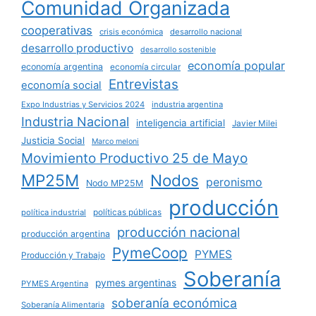
Comunidad Organizada
cooperativas
crisis económica
desarrollo nacional
desarrollo productivo
desarrollo sostenible
economía popular
economía argentina
economía circular
Entrevistas
economía social
Expo Industrias y Servicios 2024
industria argentina
Industria Nacional
inteligencia artificial
Javier Milei
Justicia Social
Marco meloni
Movimiento Productivo 25 de Mayo
MP25M
Nodos
peronismo
Nodo MP25M
producción
políticas públicas
política industrial
producción nacional
producción argentina
PymeCoop
PYMES
Producción y Trabajo
Soberanía
pymes argentinas
PYMES Argentina
soberanía económica
Soberanía Alimentaria