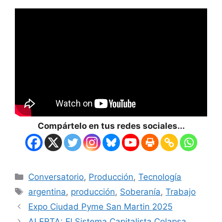
Compártelo en tus redes sociales...
Conversatorio
,
Producción
,
Tecnología
argentina
,
producción
,
Soberanía
,
Trabajo
Expo Ciudad Pyme San Martin 2025
ALERTA: El Sistema Capitalista Colapsa