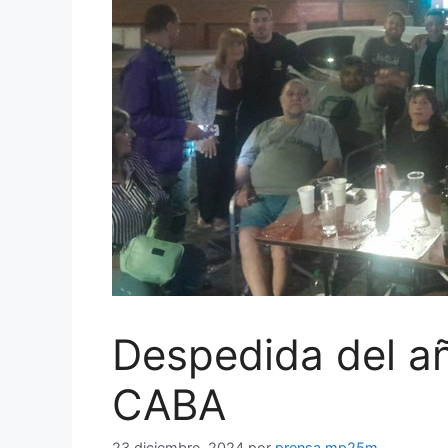
Despedida del a
CABA
23 diciembre, 2024
por
prensa mp25m