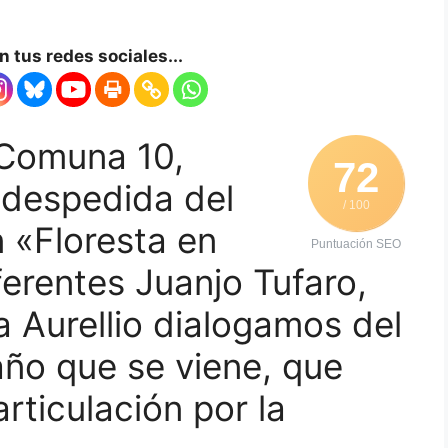
 tus redes sociales...
Comuna 10,
72
despedida del
/ 100
 «Floresta en
Puntuación SEO
erentes Juanjo Tufaro,
da Aurellio dialogamos del
año que se viene, que
articulación por la