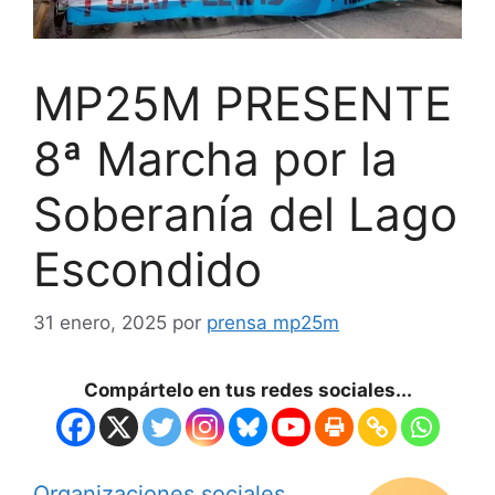
MP25M PRESENTE
8ª Marcha por la
Soberanía del Lago
Escondido
31 enero, 2025
por
prensa mp25m
Compártelo en tus redes sociales...
Organizaciones sociales
,