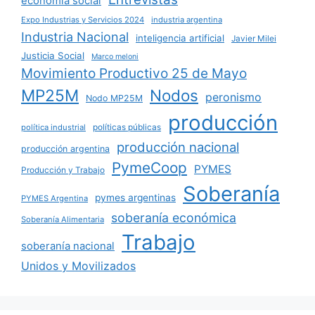
economía social
Expo Industrias y Servicios 2024
industria argentina
Industria Nacional
inteligencia artificial
Javier Milei
Justicia Social
Marco meloni
Movimiento Productivo 25 de Mayo
MP25M
Nodos
peronismo
Nodo MP25M
producción
políticas públicas
política industrial
producción nacional
producción argentina
PymeCoop
PYMES
Producción y Trabajo
Soberanía
pymes argentinas
PYMES Argentina
soberanía económica
Soberanía Alimentaria
Trabajo
soberanía nacional
Unidos y Movilizados