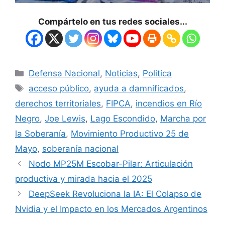
Compártelo en tus redes sociales...
Defensa Nacional
,
Noticias
,
Politica
acceso público
,
ayuda a damnificados
,
derechos territoriales
,
FIPCA
,
incendios en Río
Negro
,
Joe Lewis
,
Lago Escondido
,
Marcha por
la Soberanía
,
Movimiento Productivo 25 de
Mayo
,
soberanía nacional
Nodo MP25M Escobar-Pilar: Articulación
productiva y mirada hacia el 2025
DeepSeek Revoluciona la IA: El Colapso de
Nvidia y el Impacto en los Mercados Argentinos