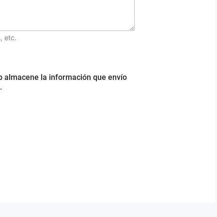
, etc.
b almacene la información que envío
.