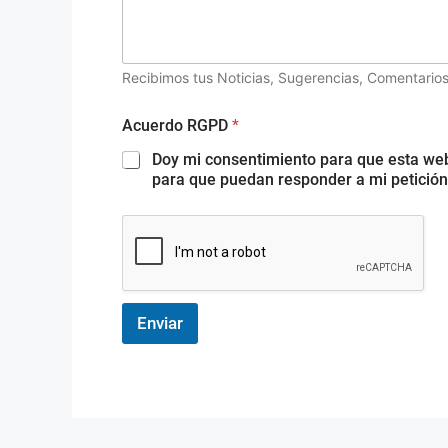
N
o
m
b
Recibimos tus Noticias, Sugerencias, Comentarios
r
e
Acuerdo RGPD
*
R
G
Doy mi consentimiento para que esta we
P
para que puedan responder a mi petición
D
Enviar