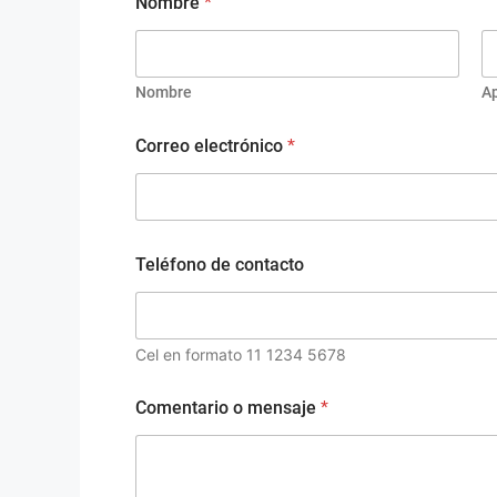
Nombre
*
Nombre
Ap
Correo electrónico
*
Teléfono de contacto
Cel en formato 11 1234 5678
C
Comentario o mensaje
*
o
r
r
e
o