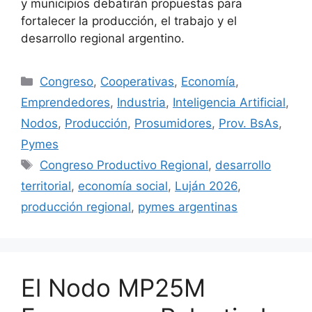
y municipios debatirán propuestas para
fortalecer la producción, el trabajo y el
desarrollo regional argentino.
Congreso
,
Cooperativas
,
Economía
,
Emprendedores
,
Industria
,
Inteligencia Artificial
,
Nodos
,
Producción
,
Prosumidores
,
Prov. BsAs
,
Pymes
Congreso Productivo Regional
,
desarrollo
territorial
,
economía social
,
Luján 2026
,
producción regional
,
pymes argentinas
El Nodo MP25M