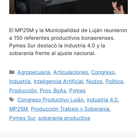
El MP25M y la Municipalidad de Luján reunieron
a 150 referentes productivos bonaerenses.
Pymes Sur destacó la industria 4.0 y la
soberanía frente al ajuste nacional.
Agropecuaria
,
Articulaciones
,
Congreso
,
Industria
,
Inteligencia Artificial
,
Nodos
,
Politica
,
Producción
,
Prov. BsAs
,
Pymes
Congreso Productivo Luján
,
industria 4.0
,
MP25M
,
Producción Trabajo y Soberanía
,
Pymes Sur
,
soberanía productiva