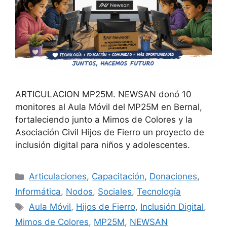
ARTICULACION MP25M. NEWSAN donó 10
monitores al Aula Móvil del MP25M en Bernal,
fortaleciendo junto a Mimos de Colores y la
Asociación Civil Hijos de Fierro un proyecto de
inclusión digital para niños y adolescentes.
Articulaciones
,
Capacitación
,
Donaciones
,
Informática
,
Nodos
,
Sociales
,
Tecnología
Aula Móvil
,
Hijos de Fierro
,
Inclusión Digital
,
Mimos de Colores
,
MP25M
,
NEWSAN