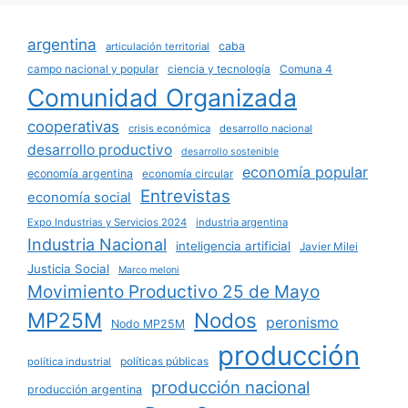
argentina
caba
articulación territorial
campo nacional y popular
ciencia y tecnología
Comuna 4
Comunidad Organizada
cooperativas
crisis económica
desarrollo nacional
desarrollo productivo
desarrollo sostenible
economía popular
economía argentina
economía circular
Entrevistas
economía social
Expo Industrias y Servicios 2024
industria argentina
Industria Nacional
inteligencia artificial
Javier Milei
Justicia Social
Marco meloni
Movimiento Productivo 25 de Mayo
MP25M
Nodos
peronismo
Nodo MP25M
producción
políticas públicas
política industrial
producción nacional
producción argentina