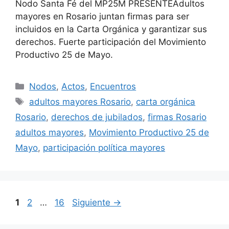
Nodo Santa Fé del MP25M PRESENTEAdultos
mayores en Rosario juntan firmas para ser
incluidos en la Carta Orgánica y garantizar sus
derechos. Fuerte participación del Movimiento
Productivo 25 de Mayo.
Nodos
,
Actos
,
Encuentros
adultos mayores Rosario
,
carta orgánica
Rosario
,
derechos de jubilados
,
firmas Rosario
adultos mayores
,
Movimiento Productivo 25 de
Mayo
,
participación política mayores
1
2
…
16
Siguiente
→