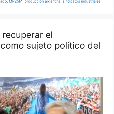
zado
,
MP25M
,
producción argentina
,
sindicatos industriales
 recuperar el
omo sujeto político del