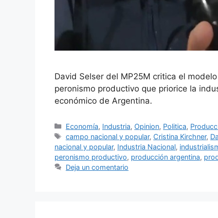
David Selser del MP25M critica el modelo 
peronismo productivo que priorice la indu
económico de Argentina.
Economía
,
Industria
,
Opinion
,
Politica
,
Producc
campo nacional y popular
,
Cristina Kirchner
,
Da
nacional y popular
,
Industria Nacional
,
industriali
peronismo productivo
,
producción argentina
,
pro
Deja un comentario