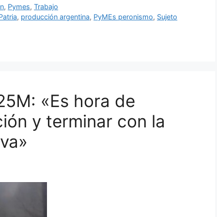
ón
,
Pymes
,
Trabajo
Patria
,
producción argentina
,
PyMEs peronismo
,
Sujeto
25M: «Es hora de
ión y terminar con la
iva»