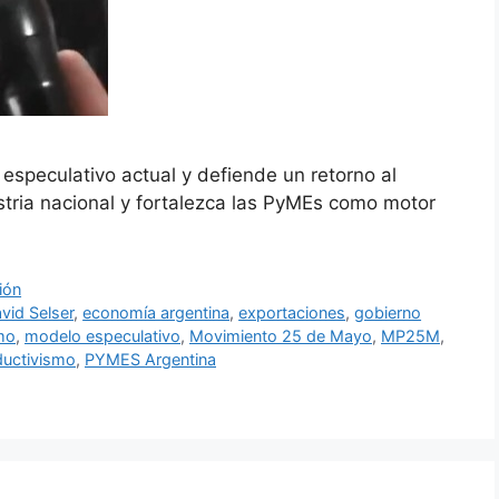
especulativo actual y defiende un retorno al
stria nacional y fortalezca las PyMEs como motor
ión
vid Selser
,
economía argentina
,
exportaciones
,
gobierno
smo
,
modelo especulativo
,
Movimiento 25 de Mayo
,
MP25M
,
ductivismo
,
PYMES Argentina