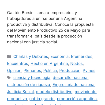
Gastón Borsini llama a empresarios y
trabajadores a unirse por una Argentina
productiva y distributiva. Conoce la propuesta
del Movimiento Productivo 25 de Mayo para
transformar el país desde la producción
nacional con justicia social.
Charlas y Debates
,
Economía
,
Efemérides
,
Encuentros
,
Hecho en Argentina
,
Nodos
,
Opinion
,
Plenarios
,
Politica
,
Producción
,
Pymes
ciencia y tecnología
,
desarrollo nacional
,
distribución de riqueza
,
Empresariado nacional
,
Justicia Social
,
modelo distributivo
,
movimiento
productivo
,
patria grande
,
producción argentina
,