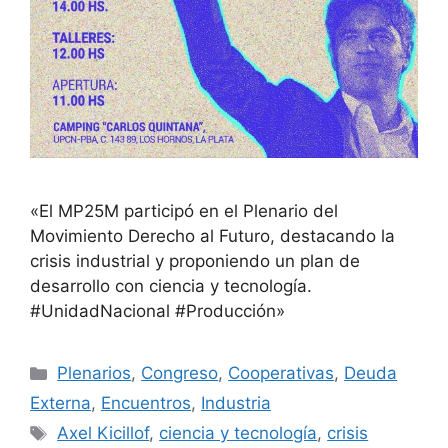
«El MP25M participó en el Plenario del
Movimiento Derecho al Futuro, destacando la
crisis industrial y proponiendo un plan de
desarrollo con ciencia y tecnología.
#UnidadNacional #Producción»
Plenarios
,
Congreso
,
Cooperativas
,
Deuda
Externa
,
Encuentros
,
Industria
Axel Kicillof
,
ciencia y tecnología
,
crisis