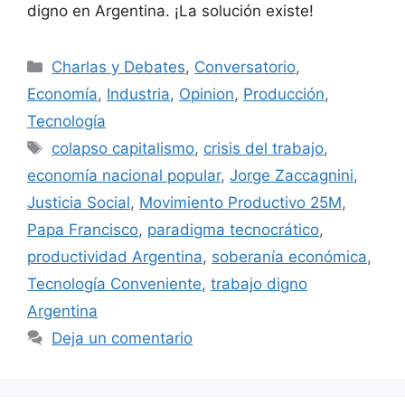
digno en Argentina. ¡La solución existe!
Charlas y Debates
,
Conversatorio
,
Economía
,
Industria
,
Opinion
,
Producción
,
Tecnología
colapso capitalismo
,
crisis del trabajo
,
economía nacional popular
,
Jorge Zaccagnini
,
Justicia Social
,
Movimiento Productivo 25M
,
Papa Francisco
,
paradigma tecnocrático
,
productividad Argentina
,
soberanía económica
,
Tecnología Conveniente
,
trabajo digno
Argentina
Deja un comentario