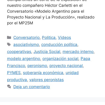
nuestro compañero Héctor Carletti en el
Conversatorio «Modelo Argentino para el
Proyecto Nacional y La Producción», realizado
por el MP25M
Conversatorio
,
Politica
,
Videos
asociativismo
,
conducción política
,
cooperativas
,
Justicia Social
,
mercado interno
,
modelo argentino
,
organización social
,
Papa
Francisco
,
peronismo
,
proyecto nacional
,
PYMES
,
soberanía económica
,
unidad
productiva
,
valores peronistas
Deja un comentario