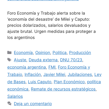
Foro Economía y Trabajo alerta sobre la
‘economía del desastre’ de Milei y Caputo:
precios dolarizados, salarios devaluados y
ajuste brutal. Urgen medidas para proteger a
los argentinos
Economía
,
Opinion
,
Politica
,
Producción
Ajuste
,
Deuda externa
,
DNU 70/23
,
economía argentina
,
FMI
,
Foro Economía y
Trabajo
,
Inflación
,
Javier Milei
,
Jubilaciones
,
Ley
de Bases
,
Luis Caputo
,
Plan Económico
,
política
económica
,
Remate de recursos estratégicos
,
Salarios
Deja un comentario