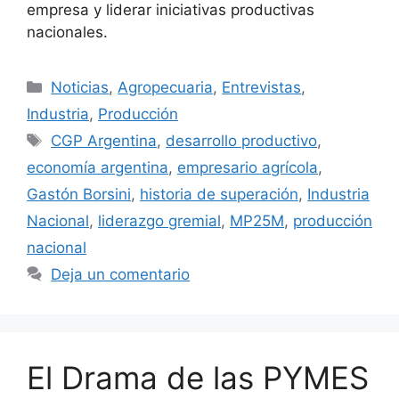
empresa y liderar iniciativas productivas
nacionales.
Noticias
,
Agropecuaria
,
Entrevistas
,
Industria
,
Producción
CGP Argentina
,
desarrollo productivo
,
economía argentina
,
empresario agrícola
,
Gastón Borsini
,
historia de superación
,
Industria
Nacional
,
liderazgo gremial
,
MP25M
,
producción
nacional
Deja un comentario
El Drama de las PYMES