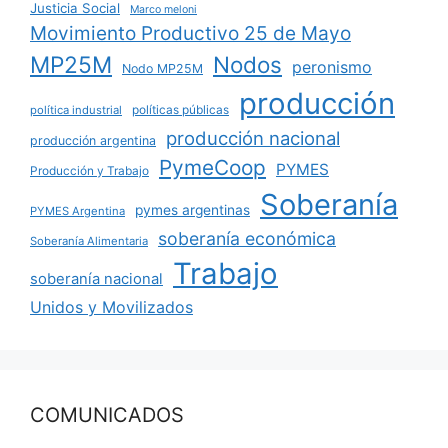
Justicia Social
Marco meloni
Movimiento Productivo 25 de Mayo
MP25M
Nodos
peronismo
Nodo MP25M
producción
políticas públicas
política industrial
producción nacional
producción argentina
PymeCoop
PYMES
Producción y Trabajo
Soberanía
pymes argentinas
PYMES Argentina
soberanía económica
Soberanía Alimentaria
Trabajo
soberanía nacional
Unidos y Movilizados
COMUNICADOS