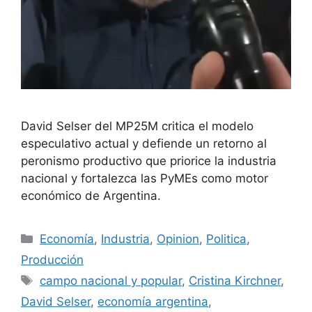
David Selser del MP25M critica el modelo
especulativo actual y defiende un retorno al
peronismo productivo que priorice la industria
nacional y fortalezca las PyMEs como motor
económico de Argentina.
Economía
,
Industria
,
Opinion
,
Politica
,
Producción
campo nacional y popular
,
Cristina Kirchner
,
David Selser
,
economía argentina
,