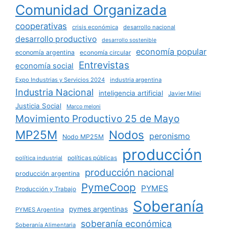
Comunidad Organizada
cooperativas
crisis económica
desarrollo nacional
desarrollo productivo
desarrollo sostenible
economía popular
economía argentina
economía circular
Entrevistas
economía social
Expo Industrias y Servicios 2024
industria argentina
Industria Nacional
inteligencia artificial
Javier Milei
Justicia Social
Marco meloni
Movimiento Productivo 25 de Mayo
MP25M
Nodos
peronismo
Nodo MP25M
producción
políticas públicas
política industrial
producción nacional
producción argentina
PymeCoop
PYMES
Producción y Trabajo
Soberanía
pymes argentinas
PYMES Argentina
soberanía económica
Soberanía Alimentaria