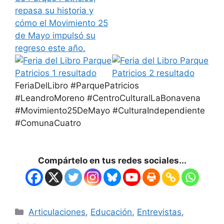
FeriaDelLibro #ParquePatricios
#LeandroMoreno #CentroCulturalLaBonavena
#Movimiento25DeMayo #CulturaIndependiente
#ComunaCuatro
Compártelo en tus redes sociales...
Articulaciones
,
Educación
,
Entrevistas
,