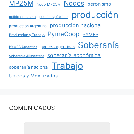
MP25M
Nodos
peronismo
Nodo MP25M
producción
políticas públicas
política industrial
producción nacional
producción argentina
PymeCoop
PYMES
Producción y Trabajo
Soberanía
pymes argentinas
PYMES Argentina
soberanía económica
Soberanía Alimentaria
Trabajo
soberanía nacional
Unidos y Movilizados
COMUNICADOS