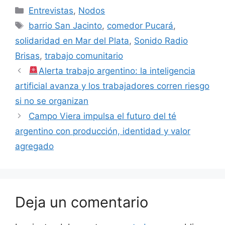
Entrevistas
,
Nodos
barrio San Jacinto
,
comedor Pucará
,
solidaridad en Mar del Plata
,
Sonido Radio
Brisas
,
trabajo comunitario
Alerta trabajo argentino: la inteligencia
artificial avanza y los trabajadores corren riesgo
si no se organizan
Campo Viera impulsa el futuro del té
argentino con producción, identidad y valor
agregado
Deja un comentario