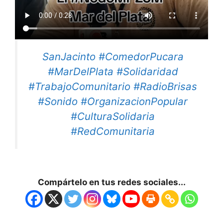
SanJacinto #ComedorPucara
#MarDelPlata #Solidaridad
#TrabajoComunitario #RadioBrisas
#Sonido #OrganizacionPopular
#CulturaSolidaria
#RedComunitaria
Compártelo en tus redes sociales...