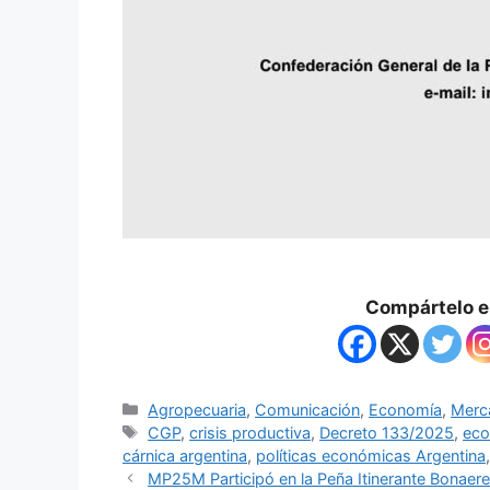
Compártelo en
Agropecuaria
,
Comunicación
,
Economía
,
Merc
CGP
,
crisis productiva
,
Decreto 133/2025
,
eco
cárnica argentina
,
políticas económicas Argentina
MP25M Participó en la Peña Itinerante Bonaer