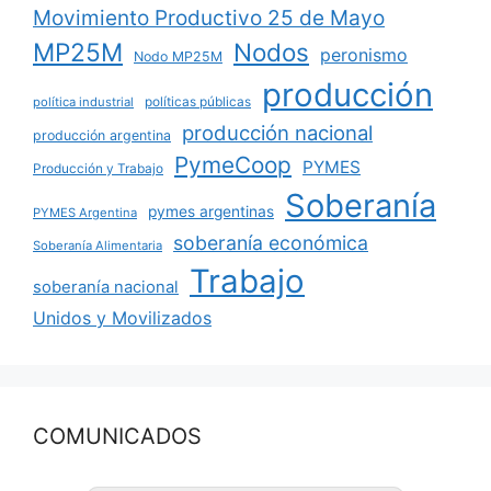
Movimiento Productivo 25 de Mayo
MP25M
Nodos
peronismo
Nodo MP25M
producción
políticas públicas
política industrial
producción nacional
producción argentina
PymeCoop
PYMES
Producción y Trabajo
Soberanía
pymes argentinas
PYMES Argentina
soberanía económica
Soberanía Alimentaria
Trabajo
soberanía nacional
Unidos y Movilizados
COMUNICADOS