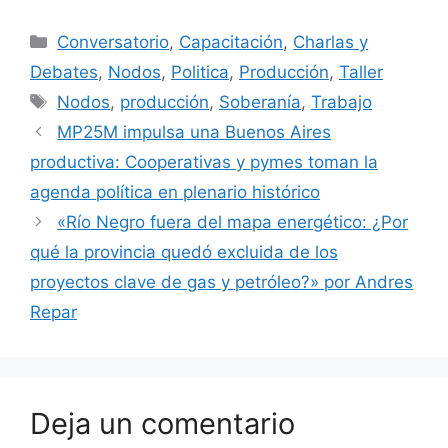
Conversatorio
,
Capacitación
,
Charlas y
Debates
,
Nodos
,
Politica
,
Producción
,
Taller
Nodos
,
producción
,
Soberanía
,
Trabajo
MP25M impulsa una Buenos Aires
productiva: Cooperativas y pymes toman la
agenda política en plenario histórico
«Río Negro fuera del mapa energético: ¿Por
qué la provincia quedó excluida de los
proyectos clave de gas y petróleo?» por Andres
Repar
Deja un comentario