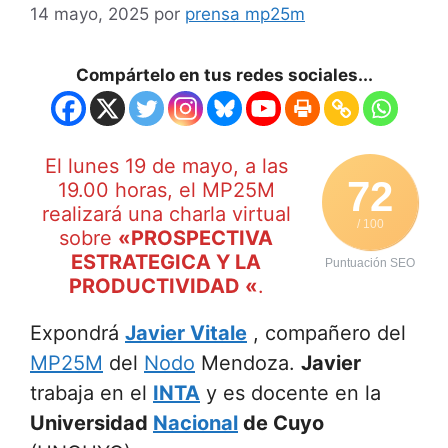
14 mayo, 2025
por
prensa mp25m
Compártelo en tus redes sociales...
El lunes 19 de mayo, a las
72
19.00 horas, el MP25M
realizará una charla virtual
/ 100
sobre
«PROSPECTIVA
ESTRATEGICA Y LA
Puntuación SEO
PRODUCTIVIDAD «
.
Expondrá
Javier Vitale
, compañero del
MP25M
del
Nodo
Mendoza.
Javier
trabaja en el
INTA
y es docente en la
Universidad
Nacional
de Cuyo