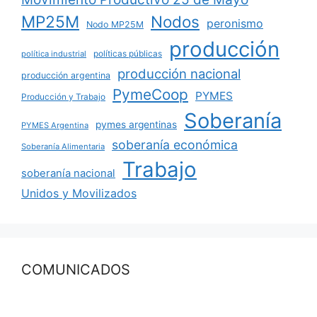
MP25M
Nodos
peronismo
Nodo MP25M
producción
políticas públicas
política industrial
producción nacional
producción argentina
PymeCoop
PYMES
Producción y Trabajo
Soberanía
pymes argentinas
PYMES Argentina
soberanía económica
Soberanía Alimentaria
Trabajo
soberanía nacional
Unidos y Movilizados
COMUNICADOS