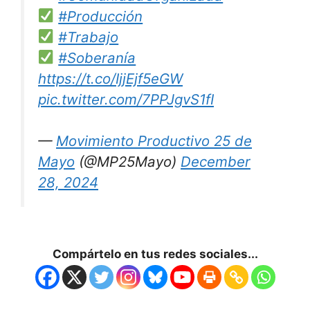
#Producción
#Trabajo
#Soberanía
https://t.co/IjjEjf5eGW
pic.twitter.com/7PPJgvS1fI
—
Movimiento Productivo 25 de
Mayo
(@MP25Mayo)
December
28, 2024
Compártelo en tus redes sociales...