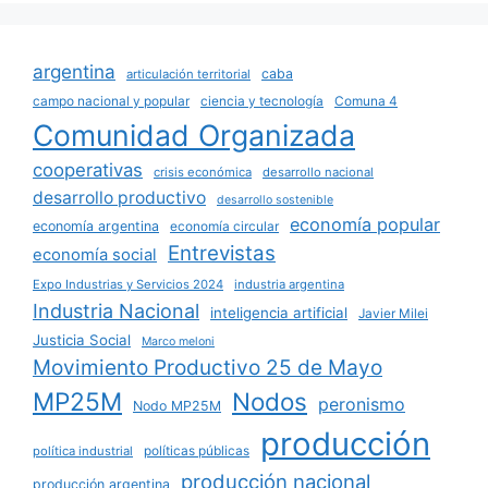
argentina
caba
articulación territorial
campo nacional y popular
ciencia y tecnología
Comuna 4
Comunidad Organizada
cooperativas
crisis económica
desarrollo nacional
desarrollo productivo
desarrollo sostenible
economía popular
economía argentina
economía circular
Entrevistas
economía social
Expo Industrias y Servicios 2024
industria argentina
Industria Nacional
inteligencia artificial
Javier Milei
Justicia Social
Marco meloni
Movimiento Productivo 25 de Mayo
MP25M
Nodos
peronismo
Nodo MP25M
producción
políticas públicas
política industrial
producción nacional
producción argentina