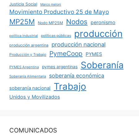
Justicia Social
Marco meloni
Movimiento Productivo 25 de Mayo
MP25M
Nodos
peronismo
Nodo MP25M
producción
políticas públicas
política industrial
producción nacional
producción argentina
PymeCoop
PYMES
Producción y Trabajo
Soberanía
pymes argentinas
PYMES Argentina
soberanía económica
Soberanía Alimentaria
Trabajo
soberanía nacional
Unidos y Movilizados
COMUNICADOS