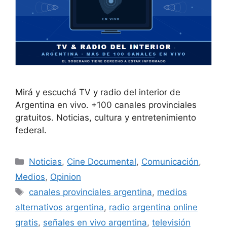
Mirá y escuchá TV y radio del interior de
Argentina en vivo. +100 canales provinciales
gratuitos. Noticias, cultura y entretenimiento
federal.
Noticias
,
Cine Documental
,
Comunicación
,
Medios
,
Opinion
canales provinciales argentina
,
medios
alternativos argentina
,
radio argentina online
gratis
,
señales en vivo argentina
,
televisión