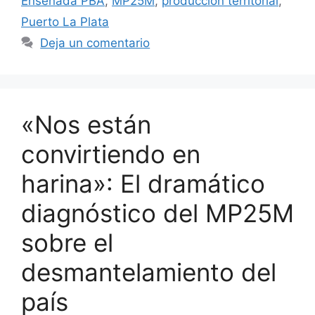
Ensenada PBA
,
MP25M
,
producción territorial
,
Puerto La Plata
Deja un comentario
«Nos están
convirtiendo en
harina»: El dramático
diagnóstico del MP25M
sobre el
desmantelamiento del
país