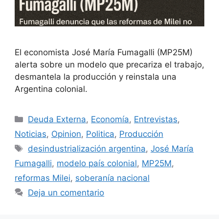
El economista José María Fumagalli (MP25M)
alerta sobre un modelo que precariza el trabajo,
desmantela la producción y reinstala una
Argentina colonial.
Deuda Externa
,
Economía
,
Entrevistas
,
Noticias
,
Opinion
,
Politica
,
Producción
desindustrialización argentina
,
José María
Fumagalli
,
modelo país colonial
,
MP25M
,
reformas Milei
,
soberanía nacional
Deja un comentario