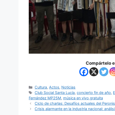
Compártelo en
Cultura
,
Actos
,
Noticias
Club Social Santa Lucía
,
concierto fin de año
,
E
Fernández MP25M
,
música en vivo gratuita
Ciclo de charlas: Desafíos actuales del Peron
Crisis alarmante en la industria nacional: aná