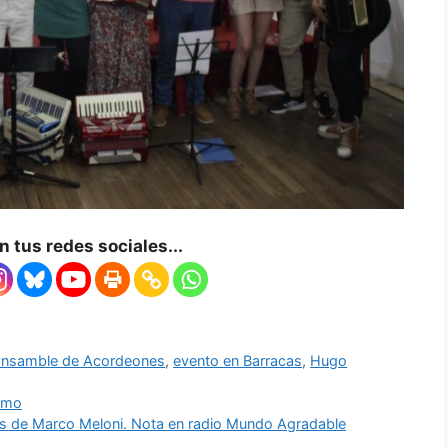
 tus redes sociales...
nsamble de Acordeones
,
evento en Barracas
,
Hugo
ismo
lisis de Marco Meloni. Nota en radio Mundo Agradable