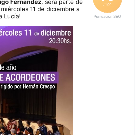
go Fernández
, será parte de
/ 100
 miércoles 11 de diciembre a
a Lucía!
Puntuación SEO