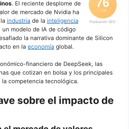
76
inos
. El reciente desplome de
alor de mercado de Nvidia ha
/ 100
 la
industria
de la
inteligencia
Puntuación SEO
, un modelo de IA de código
esafiado la narrativa dominante de Silicon
acto en la
economía
global.
económico-financiero de DeepSeek, las
nas que cotizan en bolsa y los principales
 la competencia tecnológica.
ave sobre el impacto de
en el mercado de valores