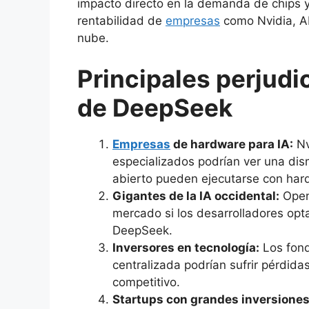
impacto directo en la demanda de chips y
rentabilidad de
empresas
como Nvidia, AM
nube.
Principales perjudi
de DeepSeek
Empresas
de hardware para IA:
Nv
especializados podrían ver una di
abierto pueden ejecutarse con ha
Gigantes de la IA occidental:
Open
mercado si los desarrolladores opt
DeepSeek.
Inversores en tecnología:
Los fond
centralizada podrían sufrir pérdi
competitivo.
Startups con grandes inversiones