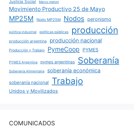
Justicia Social
Marco meloni
Movimiento Productivo 25 de Mayo
MP25M
Nodos
peronismo
Nodo MP25M
producción
políticas públicas
política industrial
producción nacional
producción argentina
PymeCoop
PYMES
Producción y Trabajo
Soberanía
pymes argentinas
PYMES Argentina
soberanía económica
Soberanía Alimentaria
Trabajo
soberanía nacional
Unidos y Movilizados
COMUNICADOS