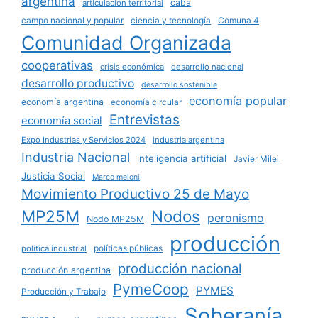
argentina
caba
articulación territorial
campo nacional y popular
ciencia y tecnología
Comuna 4
Comunidad Organizada
cooperativas
crisis económica
desarrollo nacional
desarrollo productivo
desarrollo sostenible
economía popular
economía argentina
economía circular
Entrevistas
economía social
Expo Industrias y Servicios 2024
industria argentina
Industria Nacional
inteligencia artificial
Javier Milei
Justicia Social
Marco meloni
Movimiento Productivo 25 de Mayo
MP25M
Nodos
peronismo
Nodo MP25M
producción
políticas públicas
política industrial
producción nacional
producción argentina
PymeCoop
PYMES
Producción y Trabajo
Soberanía