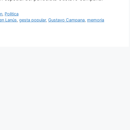
on
,
Politica
en Lanús
,
gesta popular
,
Gustavo Campana
,
memoria