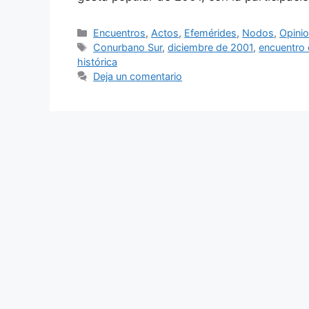
Encuentros
,
Actos
,
Efemérides
,
Nodos
,
Opini
Conurbano Sur
,
diciembre de 2001
,
encuentro 
histórica
Deja un comentario