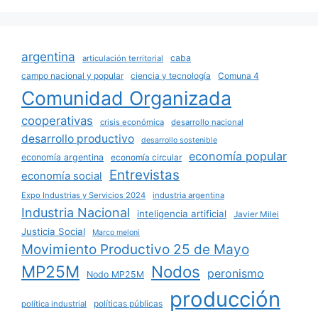
argentina
caba
articulación territorial
campo nacional y popular
ciencia y tecnología
Comuna 4
Comunidad Organizada
cooperativas
crisis económica
desarrollo nacional
desarrollo productivo
desarrollo sostenible
economía popular
economía argentina
economía circular
Entrevistas
economía social
Expo Industrias y Servicios 2024
industria argentina
Industria Nacional
inteligencia artificial
Javier Milei
Justicia Social
Marco meloni
Movimiento Productivo 25 de Mayo
MP25M
Nodos
peronismo
Nodo MP25M
producción
políticas públicas
política industrial