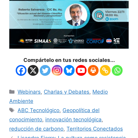
Compártelo en tus redes sociales...
Webinars
,
Charlas y Debates
,
Medio
Ambiente
ABC Tecnológico
,
Geopolítica del
conocimiento
,
innovación tecnológica
,
reducción de carbono
,
Territorios Conectados