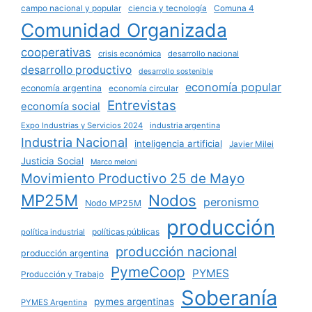
campo nacional y popular
ciencia y tecnología
Comuna 4
Comunidad Organizada
cooperativas
crisis económica
desarrollo nacional
desarrollo productivo
desarrollo sostenible
economía popular
economía argentina
economía circular
Entrevistas
economía social
Expo Industrias y Servicios 2024
industria argentina
Industria Nacional
inteligencia artificial
Javier Milei
Justicia Social
Marco meloni
Movimiento Productivo 25 de Mayo
MP25M
Nodos
peronismo
Nodo MP25M
producción
políticas públicas
política industrial
producción nacional
producción argentina
PymeCoop
PYMES
Producción y Trabajo
Soberanía
pymes argentinas
PYMES Argentina