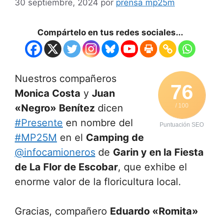
30 septiembre, 2024
por
prensa mp25m
Compártelo en tus redes sociales...
Nuestros compañeros
76
Monica Costa
y
Juan
«Negro» Benítez
dicen
/ 100
#Presente
en nombre del
Puntuación SEO
#MP25M
en el
Camping de
@infocamioneros
de
Garin y en la Fiesta
de La Flor de Escobar
, que exhibe el
enorme valor de la floricultura local.
Gracias, compañero
Eduardo «Romita»