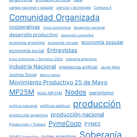
articulación territorial
campo nacional y popular
ciencia y tecnología
Comuna 4
Comunidad Organizada
cooperativas
crisis económica
desarrollo nacional
desarrollo productivo
desarrollo sostenible
economía popular
economía argentina
economía circular
Entrevistas
economía social
Expo Industrias y Servicios 2024
industria argentina
Industria Nacional
inteligencia artificial
Javier Milei
Justicia Social
Marco meloni
Movimiento Productivo 25 de Mayo
MP25M
Nodos
peronismo
Nodo MP25M
producción
políticas públicas
política industrial
producción nacional
producción argentina
PymeCoop
PYMES
Producción y Trabajo
Soberanía
pymes argentinas
PYMES Argentina