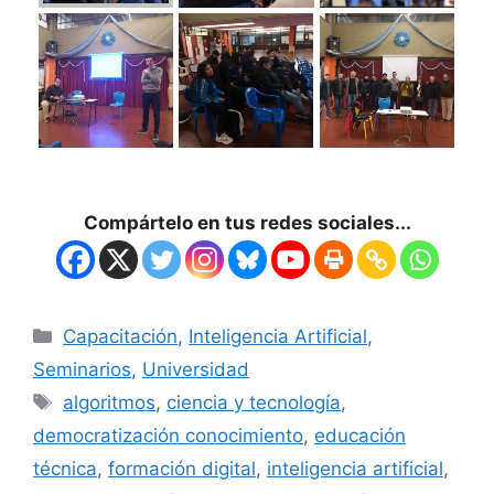
Compártelo en tus redes sociales...
Capacitación
,
Inteligencia Artificial
,
Seminarios
,
Universidad
algoritmos
,
ciencia y tecnología
,
democratización conocimiento
,
educación
técnica
,
formación digital
,
inteligencia artificial
,