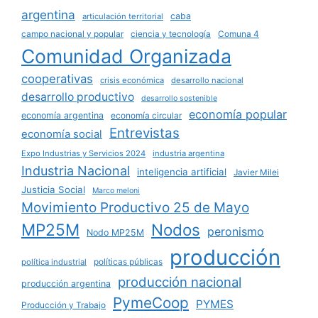
argentina
caba
articulación territorial
campo nacional y popular
ciencia y tecnología
Comuna 4
Comunidad Organizada
cooperativas
crisis económica
desarrollo nacional
desarrollo productivo
desarrollo sostenible
economía popular
economía argentina
economía circular
Entrevistas
economía social
Expo Industrias y Servicios 2024
industria argentina
Industria Nacional
inteligencia artificial
Javier Milei
Justicia Social
Marco meloni
Movimiento Productivo 25 de Mayo
MP25M
Nodos
peronismo
Nodo MP25M
producción
políticas públicas
política industrial
producción nacional
producción argentina
PymeCoop
PYMES
Producción y Trabajo