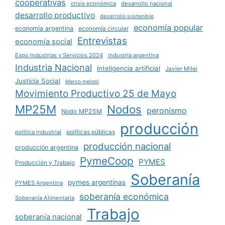
cooperativas
crisis económica
desarrollo nacional
desarrollo productivo
desarrollo sostenible
economía popular
economía argentina
economía circular
Entrevistas
economía social
Expo Industrias y Servicios 2024
industria argentina
Industria Nacional
inteligencia artificial
Javier Milei
Justicia Social
Marco meloni
Movimiento Productivo 25 de Mayo
MP25M
Nodos
peronismo
Nodo MP25M
producción
políticas públicas
política industrial
producción nacional
producción argentina
PymeCoop
PYMES
Producción y Trabajo
Soberanía
pymes argentinas
PYMES Argentina
soberanía económica
Soberanía Alimentaria
Trabajo
soberanía nacional