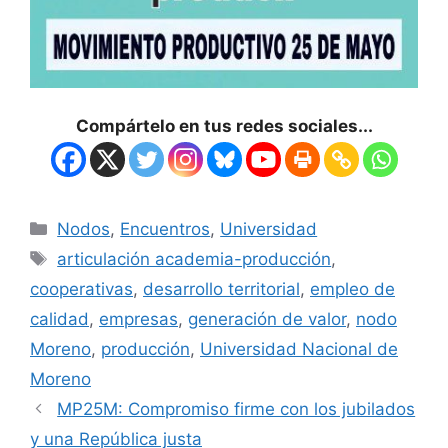
Compártelo en tus redes sociales...
Nodos
,
Encuentros
,
Universidad
articulación academia-producción
,
cooperativas
,
desarrollo territorial
,
empleo de
calidad
,
empresas
,
generación de valor
,
nodo
Moreno
,
producción
,
Universidad Nacional de
Moreno
MP25M: Compromiso firme con los jubilados
y una República justa