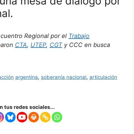
n una mesa de diálogo por
al.
ncuentro Regional por el
Trabajo
iparon
CTA
,
UTEP
,
CGT
y CCC en busca
ucción
argentina
,
soberanía nacional
,
articulación
 tus redes sociales...