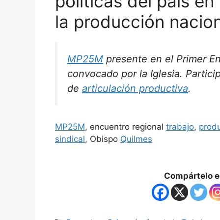
políticas del país e
la producción nacion
MP25M
presente en el Primer E
convocado por la Iglesia. Partic
de
articulación productiva
.
MP25M
, encuentro regional
trabajo
,
prod
sindical
, Obispo
Quilmes
Compártelo en