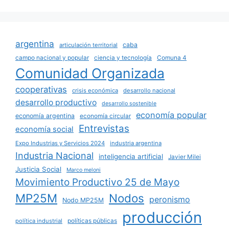
argentina
caba
articulación territorial
campo nacional y popular
ciencia y tecnología
Comuna 4
Comunidad Organizada
cooperativas
crisis económica
desarrollo nacional
desarrollo productivo
desarrollo sostenible
economía popular
economía argentina
economía circular
Entrevistas
economía social
Expo Industrias y Servicios 2024
industria argentina
Industria Nacional
inteligencia artificial
Javier Milei
Justicia Social
Marco meloni
Movimiento Productivo 25 de Mayo
MP25M
Nodos
peronismo
Nodo MP25M
producción
políticas públicas
política industrial