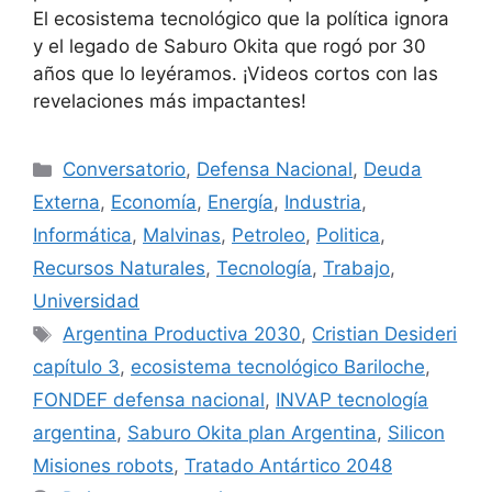
El ecosistema tecnológico que la política ignora
y el legado de Saburo Okita que rogó por 30
años que lo leyéramos. ¡Videos cortos con las
revelaciones más impactantes!
Conversatorio
,
Defensa Nacional
,
Deuda
Externa
,
Economía
,
Energía
,
Industria
,
Informática
,
Malvinas
,
Petroleo
,
Politica
,
Recursos Naturales
,
Tecnología
,
Trabajo
,
Universidad
Argentina Productiva 2030
,
Cristian Desideri
capítulo 3
,
ecosistema tecnológico Bariloche
,
FONDEF defensa nacional
,
INVAP tecnología
argentina
,
Saburo Okita plan Argentina
,
Silicon
Misiones robots
,
Tratado Antártico 2048