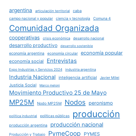
argentina
caba
articulación territorial
campo nacional y popular
ciencia y tecnología
Comuna 4
Comunidad Organizada
cooperativas
crisis económica
desarrollo nacional
desarrollo productivo
desarrollo sostenible
economía popular
economía argentina
economía circular
Entrevistas
economía social
Expo Industrias y Servicios 2024
industria argentina
Industria Nacional
inteligencia artificial
Javier Milei
Justicia Social
Marco meloni
Movimiento Productivo 25 de Mayo
MP25M
Nodos
peronismo
Nodo MP25M
producción
políticas públicas
política industrial
producción nacional
producción argentina
PymeCoop
PYMES
Producción y Trabajo