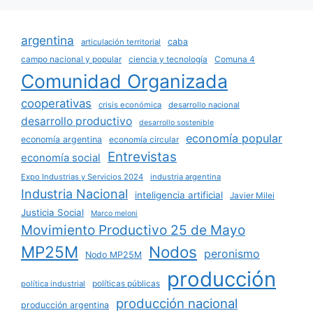
argentina
caba
articulación territorial
campo nacional y popular
ciencia y tecnología
Comuna 4
Comunidad Organizada
cooperativas
crisis económica
desarrollo nacional
desarrollo productivo
desarrollo sostenible
economía popular
economía argentina
economía circular
Entrevistas
economía social
Expo Industrias y Servicios 2024
industria argentina
Industria Nacional
inteligencia artificial
Javier Milei
Justicia Social
Marco meloni
Movimiento Productivo 25 de Mayo
MP25M
Nodos
peronismo
Nodo MP25M
producción
políticas públicas
política industrial
producción nacional
producción argentina