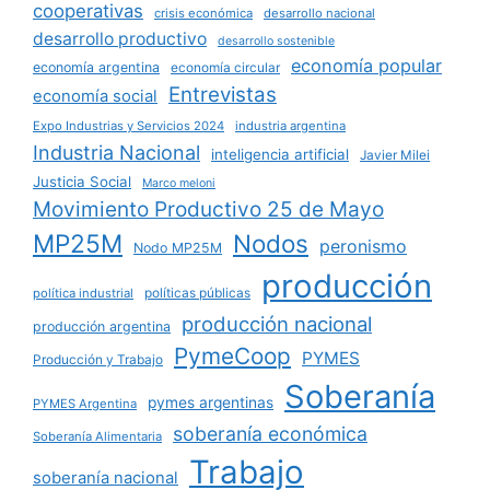
cooperativas
crisis económica
desarrollo nacional
desarrollo productivo
desarrollo sostenible
economía popular
economía argentina
economía circular
Entrevistas
economía social
Expo Industrias y Servicios 2024
industria argentina
Industria Nacional
inteligencia artificial
Javier Milei
Justicia Social
Marco meloni
Movimiento Productivo 25 de Mayo
MP25M
Nodos
peronismo
Nodo MP25M
producción
políticas públicas
política industrial
producción nacional
producción argentina
PymeCoop
PYMES
Producción y Trabajo
Soberanía
pymes argentinas
PYMES Argentina
soberanía económica
Soberanía Alimentaria
Trabajo
soberanía nacional