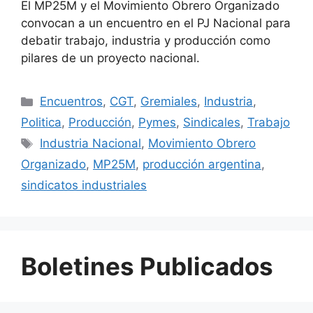
El MP25M y el Movimiento Obrero Organizado
convocan a un encuentro en el PJ Nacional para
debatir trabajo, industria y producción como
pilares de un proyecto nacional.
Encuentros
,
CGT
,
Gremiales
,
Industria
,
Politica
,
Producción
,
Pymes
,
Sindicales
,
Trabajo
Industria Nacional
,
Movimiento Obrero
Organizado
,
MP25M
,
producción argentina
,
sindicatos industriales
Boletines Publicados