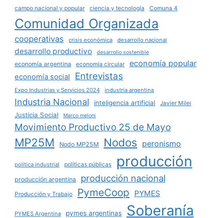
campo nacional y popular
ciencia y tecnología
Comuna 4
Comunidad Organizada
cooperativas
crisis económica
desarrollo nacional
desarrollo productivo
desarrollo sostenible
economía popular
economía argentina
economía circular
Entrevistas
economía social
Expo Industrias y Servicios 2024
industria argentina
Industria Nacional
inteligencia artificial
Javier Milei
Justicia Social
Marco meloni
Movimiento Productivo 25 de Mayo
MP25M
Nodos
peronismo
Nodo MP25M
producción
políticas públicas
política industrial
producción nacional
producción argentina
PymeCoop
PYMES
Producción y Trabajo
Soberanía
pymes argentinas
PYMES Argentina