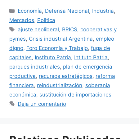
Economía
,
Defensa Nacional
,
Industria
,
Mercados
,
Politica
ajuste neoliberal
,
BRICS
,
cooperativas y
pymes
,
Crisis industrial Argentina
,
empleo
digno
,
Foro Economía y Trabajo
,
fuga de
capitales
,
Instituto Patria
,
Intituto Patria
,
parques industriales
,
plan de emergencia
productiva
,
recursos estratégicos
,
reforma
financiera
,
reindustrialización
,
soberanía
económica
,
sustitución de importaciones
Deja un comentario