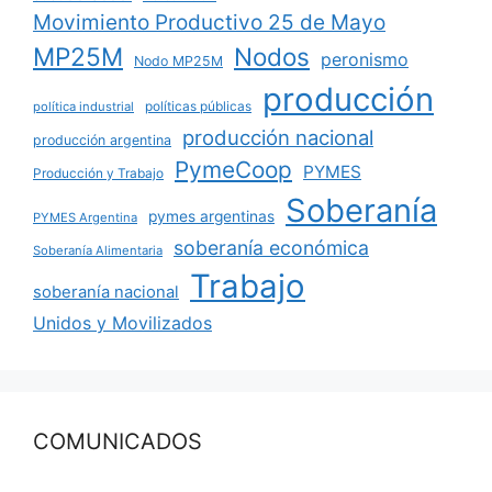
Movimiento Productivo 25 de Mayo
MP25M
Nodos
peronismo
Nodo MP25M
producción
políticas públicas
política industrial
producción nacional
producción argentina
PymeCoop
PYMES
Producción y Trabajo
Soberanía
pymes argentinas
PYMES Argentina
soberanía económica
Soberanía Alimentaria
Trabajo
soberanía nacional
Unidos y Movilizados
COMUNICADOS