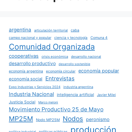
argentina
caba
articulación territorial
campo nacional y popular
ciencia y tecnología
Comuna 4
Comunidad Organizada
cooperativas
crisis económica
desarrollo nacional
desarrollo productivo
desarrollo sostenible
economía popular
economía argentina
economía circular
Entrevistas
economía social
Expo Industrias y Servicios 2024
industria argentina
Industria Nacional
inteligencia artificial
Javier Milei
Justicia Social
Marco meloni
Movimiento Productivo 25 de Mayo
MP25M
Nodos
peronismo
Nodo MP25M
producción
políticas públicas
política industrial