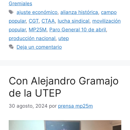
Gremiales
ajuste económico
,
alianza histórica
,
campo
popular
,
CGT
,
CTAA
,
lucha sindical
,
movilización
popular
,
MP25M
,
Paro General 10 de abril
,
producción nacional
,
utep
Deja un comentario
Con Alejandro Gramajo
de la UTEP
30 agosto, 2024
por
prensa mp25m