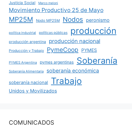
Justicia Social
Marco meloni
Movimiento Productivo 25 de Mayo
MP25M
Nodos
peronismo
Nodo MP25M
producción
políticas públicas
política industrial
producción nacional
producción argentina
PymeCoop
PYMES
Producción y Trabajo
Soberanía
pymes argentinas
PYMES Argentina
soberanía económica
Soberanía Alimentaria
Trabajo
soberanía nacional
Unidos y Movilizados
COMUNICADOS