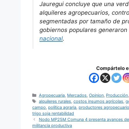
Jauregui concluye que una verd
alquileres agropecuarios, contr
segmentadas por tamaño de pro
gobiernos populares generaron 
nacional
.
Compártelo en
Agropecuaria
,
Mercados
,
Opinion
,
Producción
alquileres rurales
,
costos insumos agrícolas
,
g
campo
,
política agraria
,
productores agropecuari
trigo soja rentabilidad
Nodo MP25M Comuna 4 presenta avances del ma
militancia productiva