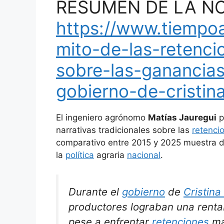
RESUMEN DE LA NOT
https://www.tiempoar
mito-de-las-retenc
sobre-las-ganancia
gobierno-de-cristina
El ingeniero agrónomo
Matías Jauregui
p
narrativas tradicionales sobre las
retenci
comparativo entre 2015 y 2025 muestra d
la
política
agraria
nacional
.
Durante el
gobierno
de
Cristin
productores lograban una rentabi
pese a enfrentar
retenciones
má