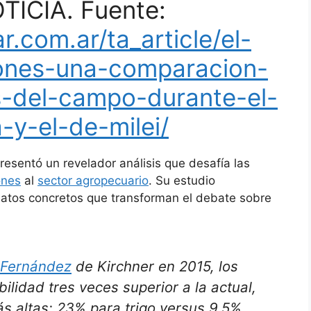
ICIA. Fuente:
.com.ar/ta_article/el-
iones-una-comparacion-
s-del-campo-durante-el-
-y-el-de-milei/
resentó un revelador análisis que desafía las
ones
al
sector agropecuario
. Su estudio
atos concretos que transforman el debate sobre
a Fernández
de Kirchner en 2015, los
lidad tres veces superior a la actual,
s altas: 23% para trigo versus 9,5%