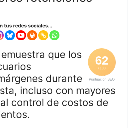
 tus redes sociales...
 demuestra que los
62
cuarios
/ 100
 márgenes durante
Puntuación SEO
ista, incluso con mayores
al control de costos de
entos.