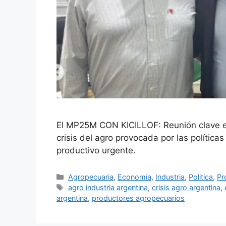
El MP25M CON KICILLOF: Reunión clave en
crisis del agro provocada por las política
productivo urgente.
Agropecuaria
,
Economía
,
Industria
,
Politica
,
Pr
agro industria argentina
,
crisis agro argentina
,
argentina
,
productores agropecuarios