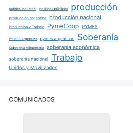
producción
políticas públicas
política industrial
producción nacional
producción argentina
PymeCoop
PYMES
Producción y Trabajo
Soberanía
pymes argentinas
PYMES Argentina
soberanía económica
Soberanía Alimentaria
Trabajo
soberanía nacional
Unidos y Movilizados
COMUNICADOS