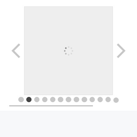
© 2026 Movimiento Productivo 25 de Mayo
• Creado
con
GeneratePress