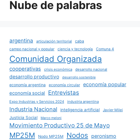
Nube de palabras
argentina
caba
articulación territorial
campo nacional y popular
ciencia y tecnología
Comuna 4
Comunidad Organizada
cooperativas
crisis económica
desarrollo nacional
desarrollo productivo
desarrollo sostenible
economía popular
economía argentina
economía circular
Entrevistas
economía social
Expo Industrias y Servicios 2024
industria argentina
Industria Nacional
inteligencia artificial
Javier Milei
Justicia Social
Marco meloni
Movimiento Productivo 25 de Mayo
MP25M
Nodos
peronismo
Nodo MP25M