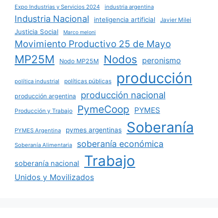
Expo Industrias y Servicios 2024
industria argentina
Industria Nacional
inteligencia artificial
Javier Milei
Justicia Social
Marco meloni
Movimiento Productivo 25 de Mayo
MP25M
Nodos
peronismo
Nodo MP25M
producción
políticas públicas
política industrial
producción nacional
producción argentina
PymeCoop
PYMES
Producción y Trabajo
Soberanía
pymes argentinas
PYMES Argentina
soberanía económica
Soberanía Alimentaria
Trabajo
soberanía nacional
Unidos y Movilizados