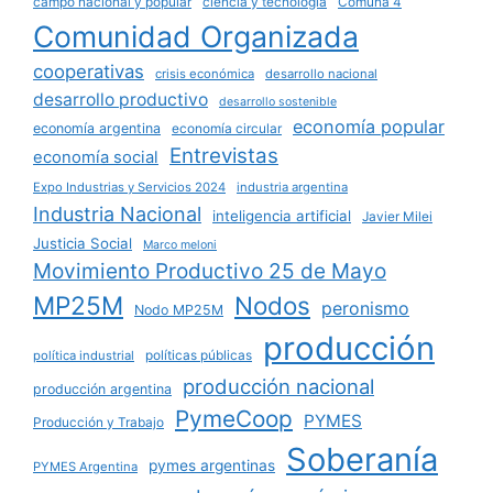
campo nacional y popular
ciencia y tecnología
Comuna 4
Comunidad Organizada
cooperativas
crisis económica
desarrollo nacional
desarrollo productivo
desarrollo sostenible
economía popular
economía argentina
economía circular
Entrevistas
economía social
Expo Industrias y Servicios 2024
industria argentina
Industria Nacional
inteligencia artificial
Javier Milei
Justicia Social
Marco meloni
Movimiento Productivo 25 de Mayo
MP25M
Nodos
peronismo
Nodo MP25M
producción
políticas públicas
política industrial
producción nacional
producción argentina
PymeCoop
PYMES
Producción y Trabajo
Soberanía
pymes argentinas
PYMES Argentina