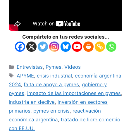
Compártelo en tus redes sociales...
Entrevistas
,
Pymes
,
Videos
APYME
,
crisis industrial
,
economía argentina
2024
,
falta de apoyo a pymes
,
gobierno y
pymes
,
impacto de las importaciones en pymes
,
industria en declive
,
inversión en sectores
primarios
,
pymes en crisis
,
reactivación
económica argentina
,
tratado de libre comercio
con EE.UU.