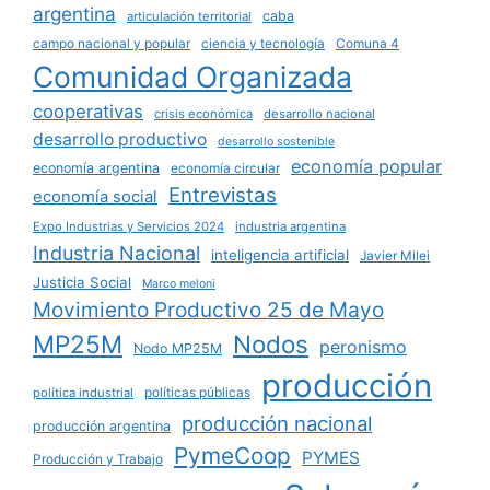
argentina
caba
articulación territorial
campo nacional y popular
ciencia y tecnología
Comuna 4
Comunidad Organizada
cooperativas
crisis económica
desarrollo nacional
desarrollo productivo
desarrollo sostenible
economía popular
economía argentina
economía circular
Entrevistas
economía social
Expo Industrias y Servicios 2024
industria argentina
Industria Nacional
inteligencia artificial
Javier Milei
Justicia Social
Marco meloni
Movimiento Productivo 25 de Mayo
MP25M
Nodos
peronismo
Nodo MP25M
producción
políticas públicas
política industrial
producción nacional
producción argentina
PymeCoop
PYMES
Producción y Trabajo