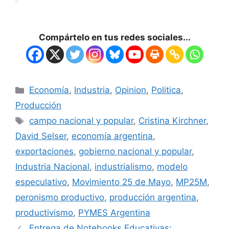
Compártelo en tus redes sociales...
Economía
,
Industria
,
Opinion
,
Politica
,
Producción
campo nacional y popular
,
Cristina Kirchner
,
David Selser
,
economía argentina
,
exportaciones
,
gobierno nacional y popular
,
Industria Nacional
,
industrialismo
,
modelo
especulativo
,
Movimiento 25 de Mayo
,
MP25M
,
peronismo productivo
,
producción argentina
,
productivismo
,
PYMES Argentina
Entrega de Notebooks Educativas: