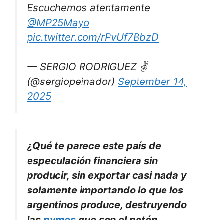
Escuchemos atentamente
@MP25Mayo
pic.twitter.com/rPvUf7BbzD
— SERGIO RODRIGUEZ ✌️
(@sergiopeinador)
September 14,
2025
¿Qué te parece este país de
especulación financiera sin
producir, sin exportar casi nada y
solamente importando lo que los
argentinos produce, destruyendo
las
pymes
que son el potón