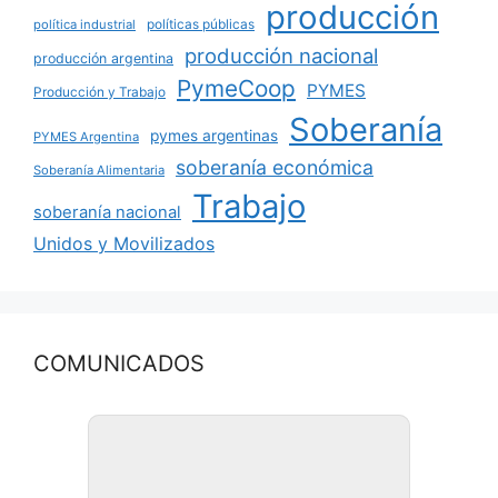
producción
políticas públicas
política industrial
producción nacional
producción argentina
PymeCoop
PYMES
Producción y Trabajo
Soberanía
pymes argentinas
PYMES Argentina
soberanía económica
Soberanía Alimentaria
Trabajo
soberanía nacional
Unidos y Movilizados
COMUNICADOS