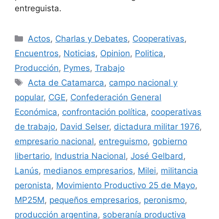
entreguista.
Actos
,
Charlas y Debates
,
Cooperativas
,
Encuentros
,
Noticias
,
Opinion
,
Politica
,
Producción
,
Pymes
,
Trabajo
Acta de Catamarca
,
campo nacional y
popular
,
CGE
,
Confederación General
Económica
,
confrontación política
,
cooperativas
de trabajo
,
David Selser
,
dictadura militar 1976
,
empresario nacional
,
entreguismo
,
gobierno
libertario
,
Industria Nacional
,
José Gelbard
,
Lanús
,
medianos empresarios
,
Milei
,
militancia
peronista
,
Movimiento Productivo 25 de Mayo
,
MP25M
,
pequeños empresarios
,
peronismo
,
producción argentina
,
soberanía productiva