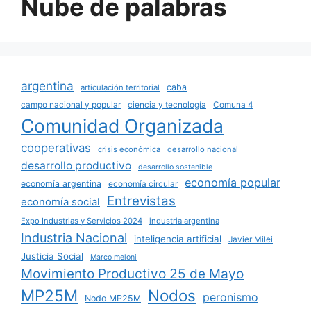
Nube de palabras
argentina
caba
articulación territorial
campo nacional y popular
ciencia y tecnología
Comuna 4
Comunidad Organizada
cooperativas
crisis económica
desarrollo nacional
desarrollo productivo
desarrollo sostenible
economía popular
economía argentina
economía circular
Entrevistas
economía social
Expo Industrias y Servicios 2024
industria argentina
Industria Nacional
inteligencia artificial
Javier Milei
Justicia Social
Marco meloni
Movimiento Productivo 25 de Mayo
MP25M
Nodos
peronismo
Nodo MP25M