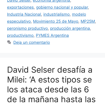
David Selser
,
economía argentina
,
exportaciones
,
gobierno nacional y popular
,
Industria Nacional
,
industrialismo
,
modelo
especulativo
,
Movimiento 25 de Mayo
,
MP25M
,
peronismo productivo
,
producción argentina
,
productivismo
,
PYMES Argentina
Deja un comentario
David Selser desafía a
Milei: ‘A estos tipos se
los ataca desde las 6
de la mañana hasta las