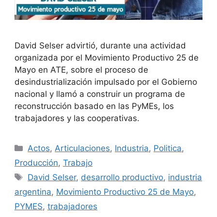
David Selser advirtió, durante una actividad
organizada por el Movimiento Productivo 25 de
Mayo en ATE, sobre el proceso de
desindustrialización impulsado por el Gobierno
nacional y llamó a construir un programa de
reconstrucción basado en las PyMEs, los
trabajadores y las cooperativas.
Actos
,
Articulaciones
,
Industria
,
Politica
,
Producción
,
Trabajo
David Selser
,
desarrollo productivo
,
industria
argentina
,
Movimiento Productivo 25 de Mayo
,
PYMES
,
trabajadores