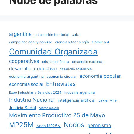
argentina
caba
articulación territorial
campo nacional y popular
ciencia y tecnología
Comuna 4
Comunidad Organizada
cooperativas
crisis económica
desarrollo nacional
desarrollo productivo
desarrollo sostenible
economía popular
economía argentina
economía circular
Entrevistas
economía social
Expo Industrias y Servicios 2024
industria argentina
Industria Nacional
inteligencia artificial
Javier Milei
Justicia Social
Marco meloni
Movimiento Productivo 25 de Mayo
MP25M
Nodos
peronismo
Nodo MP25M