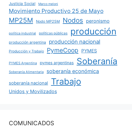
Justicia Social
Marco meloni
Movimiento Productivo 25 de Mayo
MP25M
Nodos
peronismo
Nodo MP25M
producción
políticas públicas
política industrial
producción nacional
producción argentina
PymeCoop
PYMES
Producción y Trabajo
Soberanía
pymes argentinas
PYMES Argentina
soberanía económica
Soberanía Alimentaria
Trabajo
soberanía nacional
Unidos y Movilizados
COMUNICADOS