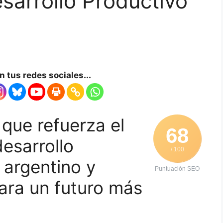
sarrollo Productivo
 tus redes sociales...
que refuerza el
68
esarrollo
/ 100
 argentino y
Puntuación SEO
para un futuro más