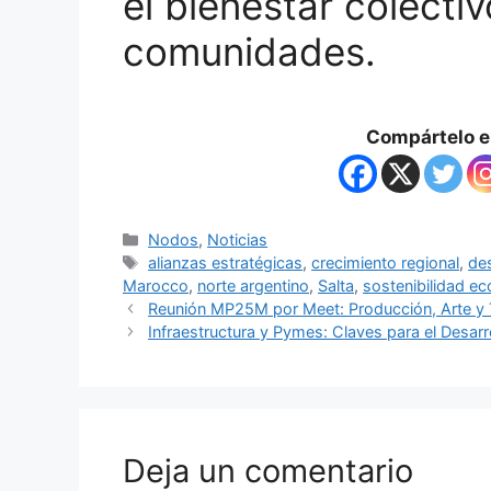
el bienestar colecti
comunidades.
Compártelo en
Nodos
,
Noticias
alianzas estratégicas
,
crecimiento regional
,
des
Marocco
,
norte argentino
,
Salta
,
sostenibilidad e
Reunión MP25M por Meet: Producción, Arte y 
Infraestructura y Pymes: Claves para el Desar
Deja un comentario