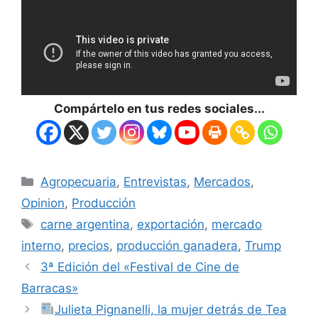
Compártelo en tus redes sociales...
Agropecuaria
,
Entrevistas
,
Mercados
,
Opinion
,
Producción
carne argentina
,
exportación
,
mercado
interno
,
precios
,
producción ganadera
,
Trump
3ª Edición del «Festival de Cine de
Barracas»
Julieta Pignanelli, la mujer detrás de Tea