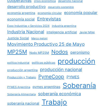
cooperativas
crisis económica
desarrollo nacional
desarrollo productivo
desarrollo sostenible
economía popular
economía argentina
economía circular
Entrevistas
economía social
Expo Industrias y Servicios 2024
industria argentina
Industria Nacional
inteligencia artificial
Javier Milei
Justicia Social
Marco meloni
Movimiento Productivo 25 de Mayo
MP25M
Nodos
peronismo
Nodo MP25M
producción
políticas públicas
política industrial
producción nacional
producción argentina
PymeCoop
PYMES
Producción y Trabajo
Soberanía
pymes argentinas
PYMES Argentina
soberanía económica
Soberanía Alimentaria
Trabajo
soberanía nacional