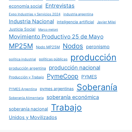
Entrevistas
economía social
Expo Industrias y Servicios 2024
industria argentina
Industria Nacional
inteligencia artificial
Javier Milei
Justicia Social
Marco meloni
Movimiento Productivo 25 de Mayo
MP25M
Nodos
peronismo
Nodo MP25M
producción
políticas públicas
política industrial
producción nacional
producción argentina
PymeCoop
PYMES
Producción y Trabajo
Soberanía
pymes argentinas
PYMES Argentina
soberanía económica
Soberanía Alimentaria
Trabajo
soberanía nacional
Unidos y Movilizados