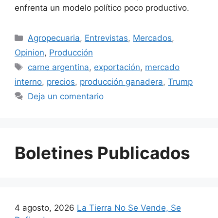
enfrenta un modelo político poco productivo.
Agropecuaria
,
Entrevistas
,
Mercados
,
Opinion
,
Producción
carne argentina
,
exportación
,
mercado
interno
,
precios
,
producción ganadera
,
Trump
Deja un comentario
Boletines Publicados
4 agosto, 2026
La Tierra No Se Vende, Se